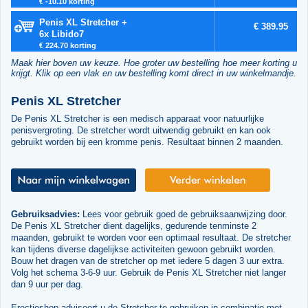
€ -10.10 korting
Penis XL Stretcher +
€ 389.95
6x Libido7
€ 224.70 korting
Maak hier boven uw keuze. Hoe groter uw bestelling hoe meer korting u
krijgt. Klik op een vlak en uw bestelling komt direct in uw winkelmandje.
Penis XL Stretcher
De Penis XL Stretcher is een medisch apparaat voor natuurlijke
penisvergroting. De stretcher wordt uitwendig gebruikt en kan ook
gebruikt worden bij een kromme penis. Resultaat binnen 2 maanden.
Gebruiksadvies:
Lees voor gebruik goed de gebruiksaanwijzing door.
De Penis XL Stretcher dient dagelijks, gedurende tenminste 2
maanden, gebruikt te worden voor een optimaal resultaat. De stretcher
kan tijdens diverse dagelijkse activiteiten gewoon gebruikt worden.
Bouw het dragen van de stretcher op met iedere 5 dagen 3 uur extra.
Volg het schema 3-6-9 uur. Gebruik de Penis XL Stretcher niet langer
dan 9 uur per dag.
Erectieshop adviseert u de Stretcher te gebruiken in combinatie met