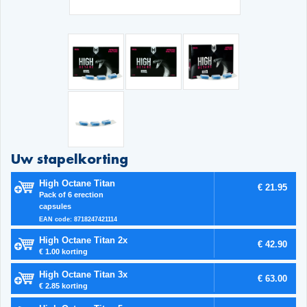
Uw stapelkorting
High Octane Titan
€ 21.95
Pack of 6 erection
capsules
EAN code: 8718247421114
High Octane Titan 2x
€ 42.90
€ 1.00 korting
High Octane Titan 3x
€ 63.00
€ 2.85 korting