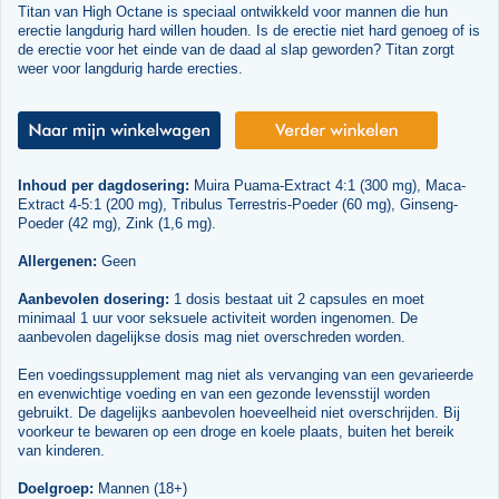
Titan van High Octane is speciaal ontwikkeld voor mannen die hun
erectie langdurig hard willen houden. Is de erectie niet hard genoeg of is
de erectie voor het einde van de daad al slap geworden? Titan zorgt
weer voor langdurig harde erecties.
Inhoud per dagdosering:
Muira Puama-Extract 4:1 (300 mg), Maca-
Extract 4-5:1 (200 mg), Tribulus Terrestris-Poeder (60 mg), Ginseng-
Poeder (42 mg), Zink (1,6 mg).
Allergenen:
Geen
Aanbevolen dosering:
1 dosis bestaat uit 2 capsules en moet
minimaal 1 uur voor seksuele activiteit worden ingenomen. De
aanbevolen dagelijkse dosis mag niet overschreden worden.
Een voedingssupplement mag niet als vervanging van een gevarieerde
en evenwichtige voeding en van een gezonde levensstijl worden
gebruikt. De dagelijks aanbevolen hoeveelheid niet overschrijden. Bij
voorkeur te bewaren op een droge en koele plaats, buiten het bereik
van kinderen.
Doelgroep:
Mannen (18+)