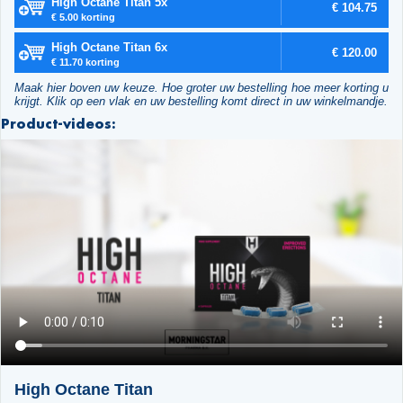
High Octane Titan 5x
€ 104.75
€ 5.00 korting
High Octane Titan 6x
€ 120.00
€ 11.70 korting
Maak hier boven uw keuze. Hoe groter uw bestelling hoe meer korting u
krijgt. Klik op een vlak en uw bestelling komt direct in uw winkelmandje.
Product-videos:
High Octane Titan