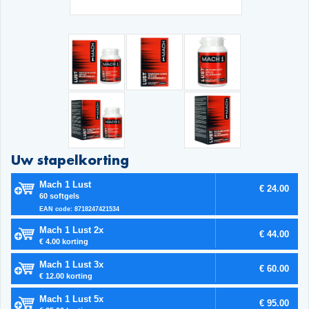
Uw stapelkorting
Mach 1 Lust
€ 24.00
60 softgels
EAN code: 8718247421534
Mach 1 Lust 2x
€ 44.00
€ 4.00 korting
Mach 1 Lust 3x
€ 60.00
€ 12.00 korting
Mach 1 Lust 5x
€ 95.00