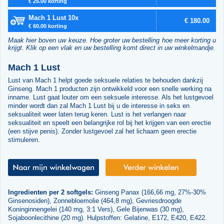
€ 25.00 korting
Mach 1 Lust 10x
€ 180.00
€ 60.00 korting
Maak hier boven uw keuze. Hoe groter uw bestelling hoe meer korting u
krijgt. Klik op een vlak en uw bestelling komt direct in uw winkelmandje.
Mach 1 Lust
Lust van Mach 1 helpt goede seksuele relaties te behouden dankzij
Ginseng. Mach 1 producten zijn ontwikkeld voor een snelle werking na
inname. Lust gaat louter om een seksuele interesse. Als het lustgevoel
minder wordt dan zal Mach 1 Lust bij u de interesse in seks en
seksualiteit weer laten terug keren. Lust is het verlangen naar
seksualiteit en speelt een belangrijke rol bij het krijgen van een erectie
(een stijve penis). Zonder lustgevoel zal het lichaam geen erectie
stimuleren.
Ingredienten per 2 softgels:
Ginseng Panax (166,66 mg, 27%-30%
Ginsenosiden), Zonnebloemolie (464,8 mg), Gevriesdroogde
Koninginnengelei (140 mg, 3:1 Vers), Gele Bijenwas (30 mg),
Sojaboonlecithine (20 mg). Hulpstoffen: Gelatine, E172, E420, E422.