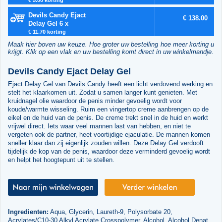
Devils Candy Ejact
€ 138.00
Delay Gel 6 x
€ 11.70 korting
Maak hier boven uw keuze. Hoe groter uw bestelling hoe meer korting u
krijgt. Klik op een vlak en uw bestelling komt direct in uw winkelmandje.
Devils Candy Ejact Delay Gel
Ejact Delay Gel van Devils Candy heeft een licht verdovend werking en
stelt het klaarkomen uit. Zodat u samen langer kunt genieten. Met
kruidnagel olie waardoor de penis minder gevoelig wordt voor
koude/warmte wisseling. Ruim een vingertop creme aanbrengen op de
eikel en de huid van de penis. De creme trekt snel in de huid en werkt
vrijwel direct. Iets waar veel mannen last van hebben, en niet te
vergeten ook de partner, heet voortijdige ejaculatie. De mannen komen
sneller klaar dan zij eigenlijk zouden willen. Deze Delay Gel verdooft
tijdelijk de kop van de penis, waardoor deze verminderd gevoelig wordt
en helpt het hoogtepunt uit te stellen.
Ingredienten:
Aqua, Glycerin, Laureth-9, Polysorbate 20,
Acrylates/C10-30 Alkyl Acrylate Crosspolymer, Alcohol, Alcohol Denat.,