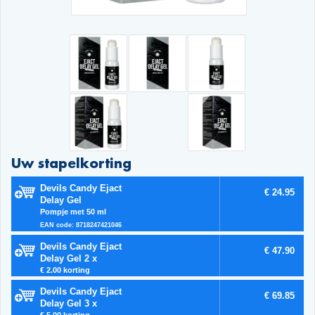
Uw stapelkorting
Devils Candy Ejact
€ 24.95
Delay Gel
Pompje met 50 ml
EAN code: 8718247421046
Devils Candy Ejact
€ 47.90
Delay Gel 2 x
€ 2.00 korting
Devils Candy Ejact
€ 69.85
Delay Gel 3 x
€ 5.00 korting